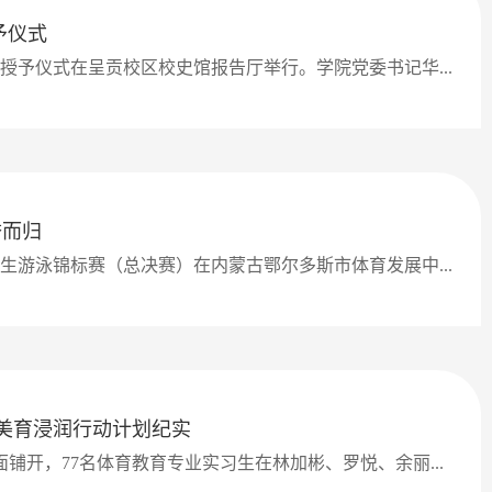
予仪式
位授予仪式在呈贡校区校史馆报告厅举行。学院党委书记华...
誉而归
全国大学生游泳锦标赛（总决赛）在内蒙古鄂尔多斯市体育发展中...
育美育浸润行动计划纪实
铺开，77名体育教育专业实习生在林加彬、罗悦、余丽...