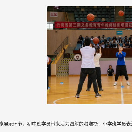
示环节，初中班学员带来活力四射的啦啦操，小学班学员表演