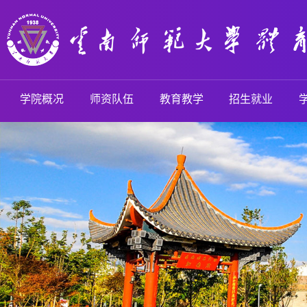
学院概况
师资队伍
教育教学
招生就业