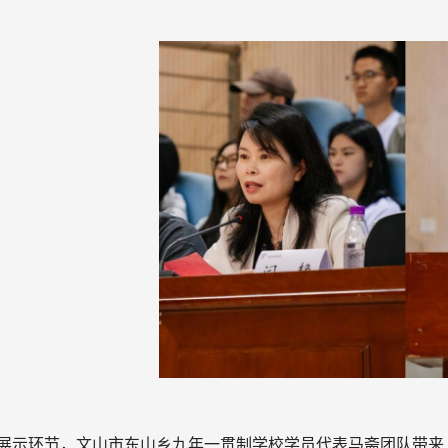
环节，文山市东山乡九年一贯制学校学员代表马斋团队带来《