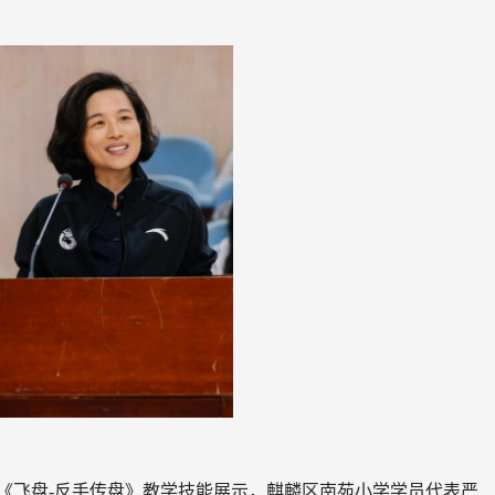
飞盘-反手传盘》教学技能展示，麒麟区南苑小学学员代表严