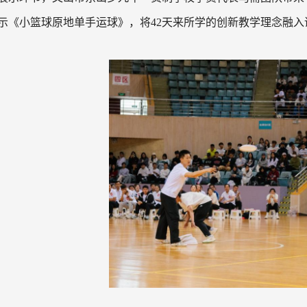
示《小篮球原地单手运球》，将42天来所学的创新教学理念融入